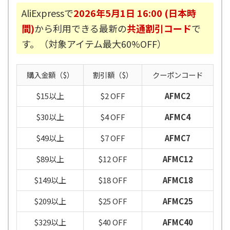
AliExpressで
2026年5月1日 16:00 (日本時
間)
から利用できる最新の
共通割引コード
で
す。（対象アイテム最大60%OFF）
購入金額（$）
割引額（$）
クーポンコード
$15以上
$2 OFF
AFMC2
$30以上
$4 OFF
AFMC4
$49以上
$7 OFF
AFMC7
$89以上
$12 OFF
AFMC12
$149以上
$18 OFF
AFMC18
$209以上
$25 OFF
AFMC25
$329以上
$40 OFF
AFMC40