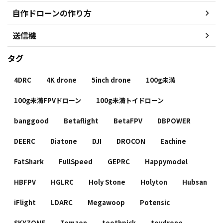
自作ドローンの作り方
送信機
タグ
4DRC
4K drone
5inch drone
100g未満
100g未満FPVドローン
100g未満トイドローン
banggood
Betaflight
BetaFPV
DBPOWER
DEERC
Diatone
DJI
DROCON
Eachine
FatShark
FullSpeed
GEPRC
Happymodel
HBFPV
HGLRC
Holy Stone
Holyton
Hubsan
iFlight
LDARC
Megawoop
Potensic
SKYZONE
Tomzon
toothpick
toydrone