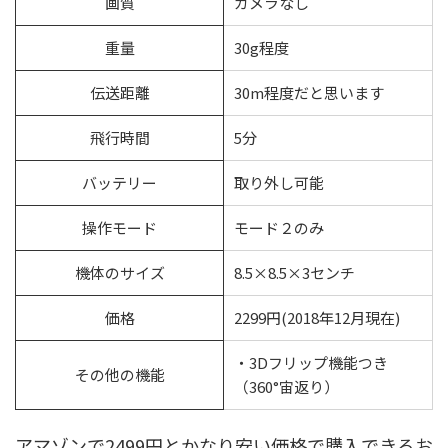
画質
カメラなし
重量
30g程度
伝送距離
30m程度だと思います
飛行時間
5分
バッテリー
取り外し可能
操作モード
モード２のみ
機体のサイズ
8.5×8.5×3センチ
価格
2299円(2018年12月現在)
・3Dフリップ機能つき
その他の機能
（360°宙返り）
アマゾンで2499円とかなり安い価格で購入できるお