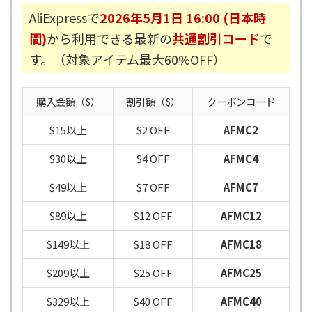
AliExpressで
2026年5月1日 16:00 (日本時
間)
から利用できる最新の
共通割引コード
で
す。（対象アイテム最大60%OFF）
購入金額（$）
割引額（$）
クーポンコード
$15以上
$2 OFF
AFMC2
$30以上
$4 OFF
AFMC4
$49以上
$7 OFF
AFMC7
$89以上
$12 OFF
AFMC12
$149以上
$18 OFF
AFMC18
$209以上
$25 OFF
AFMC25
$329以上
$40 OFF
AFMC40