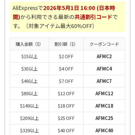
AliExpressで
2026年5月1日 16:00 (日本時
間)
から利用できる最新の
共通割引コード
で
す。（対象アイテム最大60%OFF）
購入金額（$）
割引額（$）
クーポンコード
$15以上
$2 OFF
AFMC2
$30以上
$4 OFF
AFMC4
$49以上
$7 OFF
AFMC7
$89以上
$12 OFF
AFMC12
$149以上
$18 OFF
AFMC18
$209以上
$25 OFF
AFMC25
$329以上
$40 OFF
AFMC40