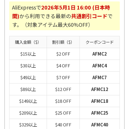
AliExpressで
2026年5月1日 16:00 (日本時
間)
から利用できる最新の
共通割引コード
で
す。（対象アイテム最大60%OFF）
購入金額（$）
割引額（$）
クーポンコード
$15以上
$2 OFF
AFMC2
$30以上
$4 OFF
AFMC4
$49以上
$7 OFF
AFMC7
$89以上
$12 OFF
AFMC12
$149以上
$18 OFF
AFMC18
$209以上
$25 OFF
AFMC25
$329以上
$40 OFF
AFMC40