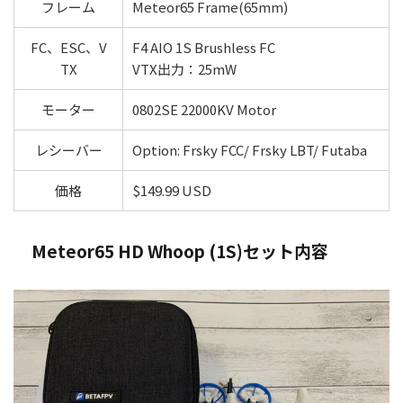
フレーム
Meteor65 Frame(65mm)
FC、ESC、V
F4 AIO 1S Brushless FC
TX
VTX出力：25mW
モーター
0802SE 22000KV Motor
レシーバー
Option: Frsky FCC/ Frsky LBT/ Futaba
価格
$149.99 USD
Meteor65 HD Whoop (1S)セット内容