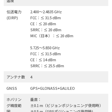
温度
伝送電力
2.400〜2.4835 GHz
(EIRP)
FCC：≤ 31.5 dBm
CE：≤ 20 dBm
SRRC：≤ 20 dBm
MIC（日本）：≤ 20 dBm
5.725〜5.850 GHz
FCC：≤ 31.5 dBm
CE：≤ 14 dBm
SRRC：≤ 25.5 dBm
アンテナ数
4
GNSS
GPS+GLONASS+GALILEO
ホバリン
垂直：
グ精度範
±0.1 m（ビジョンポジショニング使用時）
囲
±0.5 m（GPSポジショニング使用時)