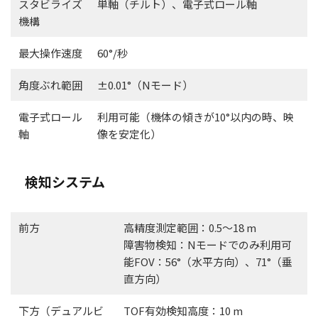
スタビライズ
単軸（チルト）、電子式ロール軸
機構
最大操作速度
60°/秒
角度ぶれ範囲
±0.01°（Nモード）
電子式ロール
利用可能（機体の傾きが10°以内の時、映
軸
像を安定化）
検知システム
前方
高精度測定範囲：0.5～18 m
障害物検知：Nモードでのみ利用可
能FOV：56°（水平方向）、71°（垂
直方向）
下方（デュアルビ
TOF有効検知高度：10 m