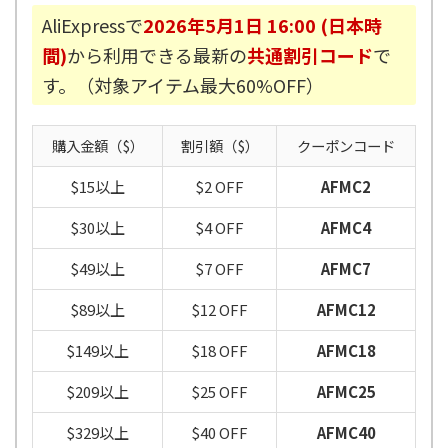
AliExpressで
2026年5月1日 16:00 (日本時
間)
から利用できる最新の
共通割引コード
で
す。（対象アイテム最大60%OFF）
購入金額（$）
割引額（$）
クーポンコード
$15以上
$2 OFF
AFMC2
$30以上
$4 OFF
AFMC4
$49以上
$7 OFF
AFMC7
$89以上
$12 OFF
AFMC12
$149以上
$18 OFF
AFMC18
$209以上
$25 OFF
AFMC25
$329以上
$40 OFF
AFMC40