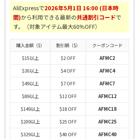
AliExpressで
2026年5月1日 16:00 (日本時
間)
から利用できる最新の
共通割引コード
で
す。（対象アイテム最大60%OFF）
購入金額（$）
割引額（$）
クーポンコード
$15以上
$2 OFF
AFMC2
$30以上
$4 OFF
AFMC4
$49以上
$7 OFF
AFMC7
$89以上
$12 OFF
AFMC12
$149以上
$18 OFF
AFMC18
$209以上
$25 OFF
AFMC25
$329以上
$40 OFF
AFMC40