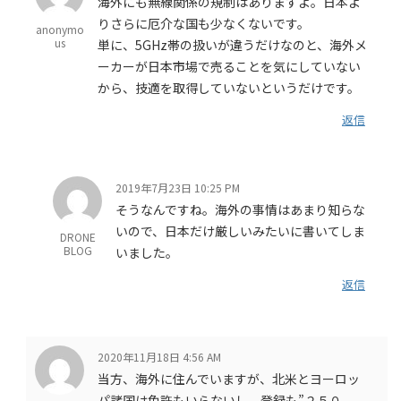
海外にも無線関係の規制はありますよ。日本よ
りさらに厄介な国も少なくないです。
anonymo
us
単に、5GHz帯の扱いが違うだけなのと、海外メ
ーカーが日本市場で売ることを気にしていない
から、技適を取得していないというだけです。
返信
2019年7月23日 10:25 PM
そうなんですね。海外の事情はあまり知らな
いので、日本だけ厳しいみたいに書いてしま
DRONE
BLOG
いました。
返信
2020年11月18日 4:56 AM
当方、海外に住んでいますが、北米とヨーロッ
パ諸国は免許もいらないし、登録も”２５０