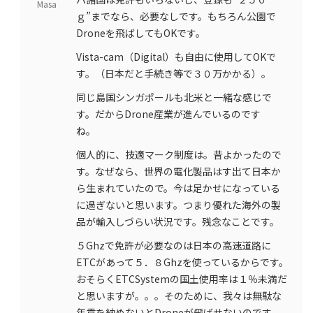
Masa
ｇ”までなら、必要なしです。もちろん公園で
Droneを飛ばしてもOKです。
Vista-cam（Digital）も自由に使用してOKで
す。（日本だと手続き等で３０万かかる）。
同じ島国シンガポールも北米と一緒な感じで
す。だからDrone産業が進んでいるのです
ね。
個人的に、技適マーク制度は。昔よかったので
す。なぜなら、世界の電化製品はす出て日本か
ら生まれていたので。今は足かせになっている
に過ぎないと思います。つまり優れた海外の製
品が輸入しづらい状況です。残念なことです。
５Ghzで免許が必要なのは日本の高速道路に
ETCがあって５．８Ghzを使っているからです。
おそらくETCSystemの国土使用率は１％未満だ
と思いますが。。。そのために、我々は無駄な
年貢を納めないとDroneが飛ばせないのです。