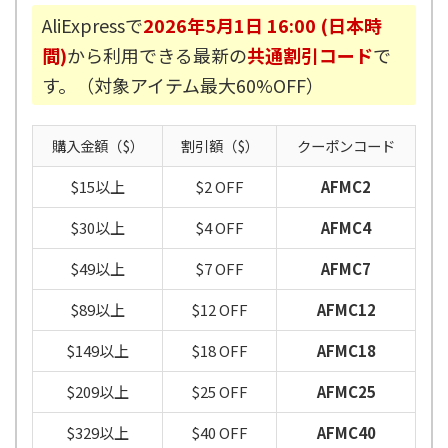
AliExpressで
2026年5月1日 16:00 (日本時
間)
から利用できる最新の
共通割引コード
で
す。（対象アイテム最大60%OFF）
購入金額（$）
割引額（$）
クーポンコード
$15以上
$2 OFF
AFMC2
$30以上
$4 OFF
AFMC4
$49以上
$7 OFF
AFMC7
$89以上
$12 OFF
AFMC12
$149以上
$18 OFF
AFMC18
$209以上
$25 OFF
AFMC25
$329以上
$40 OFF
AFMC40