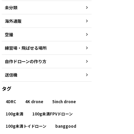
未分類
海外通販
空撮
練習場・飛ばせる場所
自作ドローンの作り方
送信機
タグ
4DRC
4K drone
5inch drone
100g未満
100g未満FPVドローン
100g未満トイドローン
banggood