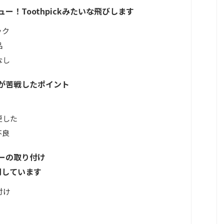
 レビュー！Toothpickみたいな飛びします
ペック
品
なし
m 自分が苦戦したポイント
更した
不良
 ブザーの取り付け
開しています
付け