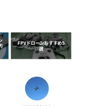
ン
FPVドローンおすすめ5
方
選