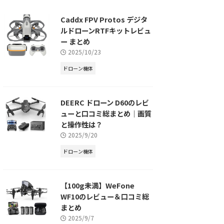
Caddx FPV Protos デジタ
ルドローンRTFキットレビュ
ー まとめ
2025/10/23
ドローン機体
DEERC ドローン D60のレビ
ューと口コミ総まとめ｜画質
と操作性は？
2025/9/20
ドローン機体
【100g未満】WeFone
WF10のレビュー＆口コミ総
まとめ
2025/9/7