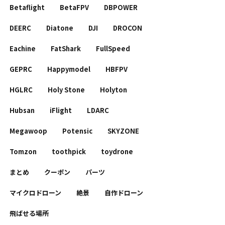
Betaflight
BetaFPV
DBPOWER
DEERC
Diatone
DJI
DROCON
Eachine
FatShark
FullSpeed
GEPRC
Happymodel
HBFPV
HGLRC
Holy Stone
Holyton
Hubsan
iFlight
LDARC
Megawoop
Potensic
SKYZONE
Tomzon
toothpick
toydrone
まとめ
クーポン
パーツ
マイクロドローン
絶景
自作ドローン
飛ばせる場所