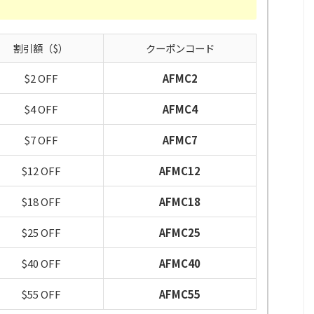
）
割引額（$）
クーポンコード
$2 OFF
AFMC2
$4 OFF
AFMC4
$7 OFF
AFMC7
$12 OFF
AFMC12
$18 OFF
AFMC18
$25 OFF
AFMC25
$40 OFF
AFMC40
$55 OFF
AFMC55