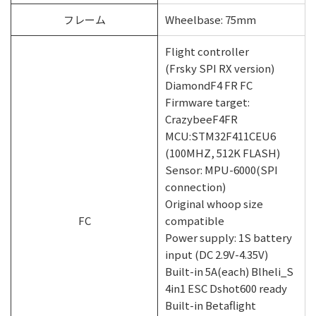
フレーム
Wheelbase: 75mm
Flight controller
(Frsky SPI RX version)
DiamondF4 FR FC
Firmware target:
CrazybeeF4FR
MCU:STM32F411CEU6
(100MHZ, 512K FLASH)
Sensor: MPU-6000(SPI
connection)
Original whoop size
FC
compatible
Power supply: 1S battery
input (DC 2.9V-4.35V)
Built-in 5A(each) Blheli_S
4in1 ESC Dshot600 ready
Built-in Betaflight