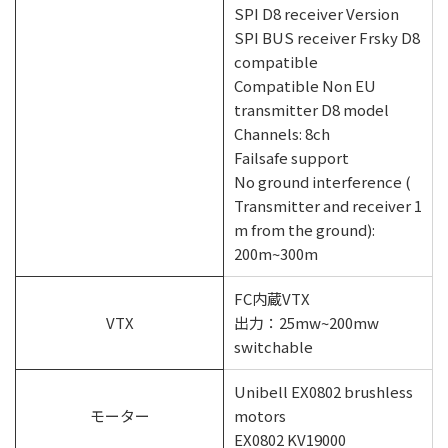
SPI D8 receiver Version
SPI BUS receiver Frsky D8
compatible
Compatible Non EU
transmitter D8 model
Channels: 8ch
Failsafe support
No ground interference (
Transmitter and receiver 1
m from the ground):
200m~300m
FC内蔵VTX
VTX
出力：25mw~200mw
switchable
Unibell EX0802 brushless
モーター
motors
EX0802 KV19000