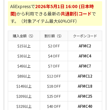
AliExpressで
2026年5月1日 16:00 (日本時
間)
から利用できる最新の
共通割引コード
で
す。（対象アイテム最大60%OFF）
購入金額（$）
割引額（$）
クーポンコード
$15以上
$2 OFF
AFMC2
$30以上
$4 OFF
AFMC4
$49以上
$7 OFF
AFMC7
$89以上
$12 OFF
AFMC12
$149以上
$18 OFF
AFMC18
$209以上
$25 OFF
AFMC25
$329以上
$40 OFF
AFMC40