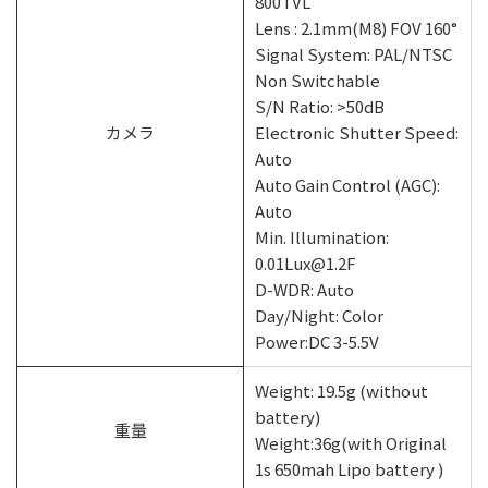
800TVL
Lens : 2.1mm(M8) FOV 160°
Signal System: PAL/NTSC
Non Switchable
S/N Ratio: >50dB
カメラ
Electronic Shutter Speed:
Auto
Auto Gain Control (AGC):
Auto
Min. Illumination:
0.01Lux@1.2F
D-WDR: Auto
Day/Night: Color
Power:DC 3-5.5V
Weight: 19.5g (without
battery)
重量
Weight:36g(with Original
1s 650mah Lipo battery )