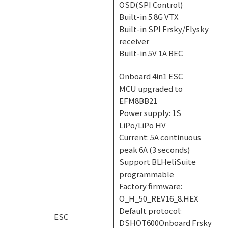
OSD(SPI Control)
Built-in 5.8G VTX
Built-in SPI Frsky/Flysky
receiver
Built-in 5V 1A BEC
Onboard 4in1 ESC
MCU upgraded to
EFM8BB21
Power supply: 1S
LiPo/LiPo HV
Current: 5A continuous
peak 6A (3 seconds)
Support BLHeliSuite
programmable
Factory firmware:
O_H_50_REV16_8.HEX
Default protocol:
ESC
DSHOT600Onboard Frsky