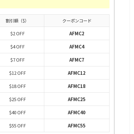
）
割引額（$）
クーポンコード
$2 OFF
AFMC2
$4 OFF
AFMC4
$7 OFF
AFMC7
$12 OFF
AFMC12
$18 OFF
AFMC18
$25 OFF
AFMC25
$40 OFF
AFMC40
$55 OFF
AFMC55