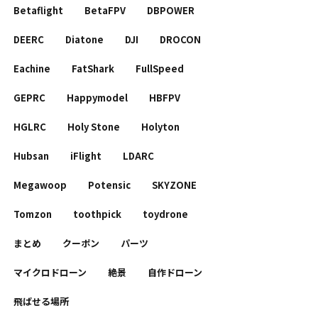
Betaflight
BetaFPV
DBPOWER
DEERC
Diatone
DJI
DROCON
Eachine
FatShark
FullSpeed
GEPRC
Happymodel
HBFPV
HGLRC
Holy Stone
Holyton
Hubsan
iFlight
LDARC
Megawoop
Potensic
SKYZONE
Tomzon
toothpick
toydrone
まとめ
クーポン
パーツ
マイクロドローン
絶景
自作ドローン
飛ばせる場所