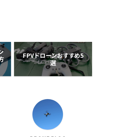
ン
FPVドローンおすすめ5
方
選