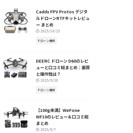
Caddx FPV Protos デジタ
ルドローンRTFキットレビュ
ー まとめ
2025/10/23
ドローン機体
DEERC ドローン D60のレビ
ューと口コミ総まとめ｜画質
と操作性は？
2025/9/20
ドローン機体
【100g未満】WeFone
WF10のレビュー＆口コミ総
まとめ
2025/9/7