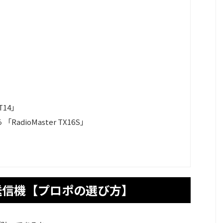
T14」
dioMaster TX16S」
送信機【プロポの選び方】