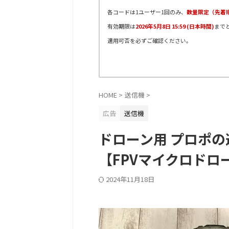
各コードは1ユーザー1回のみ、
数量限定（先着
有効期限は
2026年5月8日 15:59 (日本時間)
まで
適用可否を必ずご確認ください。
HOME
>
送信機
>
広告
送信機
ドローン用 プロポ
【FPVマイクロドロ
2024年11月18日