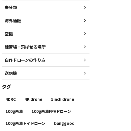
未分類
海外通販
空撮
練習場・飛ばせる場所
自作ドローンの作り方
送信機
タグ
4DRC
4K drone
5inch drone
100g未満
100g未満FPVドローン
100g未満トイドローン
banggood