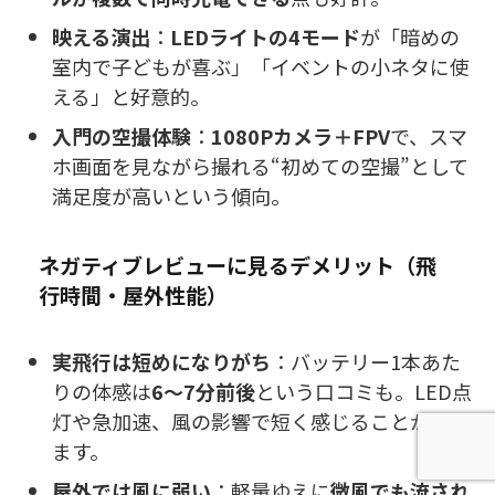
映える演出
：
LEDライトの4モード
が「暗めの
室内で子どもが喜ぶ」「イベントの小ネタに使
える」と好意的。
入門の空撮体験
：
1080Pカメラ＋FPV
で、スマ
ホ画面を見ながら撮れる“初めての空撮”として
満足度が高いという傾向。
ネガティブレビューに見るデメリット（飛
行時間・屋外性能）
実飛行は短めになりがち
：バッテリー1本あた
りの体感は
6〜7分前後
という口コミも。LED点
灯や急加速、風の影響で短く感じることがあり
ます。
屋外では風に弱い
：軽量ゆえに
微風でも流され