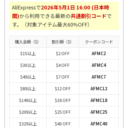
AliExpressで
2026年5月1日 16:00 (日本時
間)
から利用できる最新の
共通割引コード
で
す。（対象アイテム最大60%OFF）
購入金額（$）
割引額（$）
クーポンコード
$15以上
$2 OFF
AFMC2
$30以上
$4 OFF
AFMC4
$49以上
$7 OFF
AFMC7
$89以上
$12 OFF
AFMC12
$149以上
$18 OFF
AFMC18
$209以上
$25 OFF
AFMC25
$329以上
$40 OFF
AFMC40