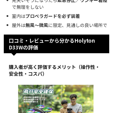
で無理をしない
室内は
プロペラガードを必ず装着
屋外は
無風〜微風
に限定、見通しの良い場所で
口コミ・レビューから分かるHolyton
D33Wの評価
購入者が高く評価するメリット（操作性・
安全性・コスパ）