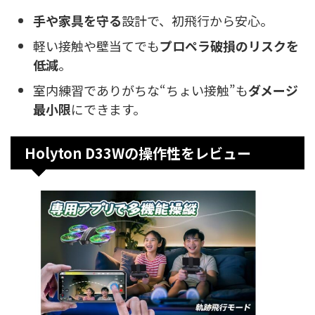
手や家具を守る
設計で、初飛行から安心。
軽い接触や壁当てでも
プロペラ破損のリスクを
低減
。
室内練習でありがちな“ちょい接触”も
ダメージ
最小限
にできます。
Holyton D33Wの操作性をレビュー