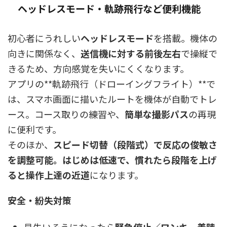
ヘッドレスモード・軌跡飛行など便利機能
初心者にうれしい
ヘッドレスモード
を搭載。機体の
向きに関係なく、
送信機に対する前後左右
で操縦で
きるため、方向感覚を失いにくくなります。
アプリの**軌跡飛行（ドローイングフライト）**で
は、スマホ画面に描いたルートを機体が自動でトレ
ース。コース取りの練習や、
簡単な撮影パス
の再現
に便利です。
そのほか、
スピード切替（段階式）で反応の俊敏さ
を調整可能。はじめは低速で、慣れたら段階を上げ
ると操作上達の近道
になります。
安全・紛失対策
見失いそうになったら
緊急停止／ワンキー着陸