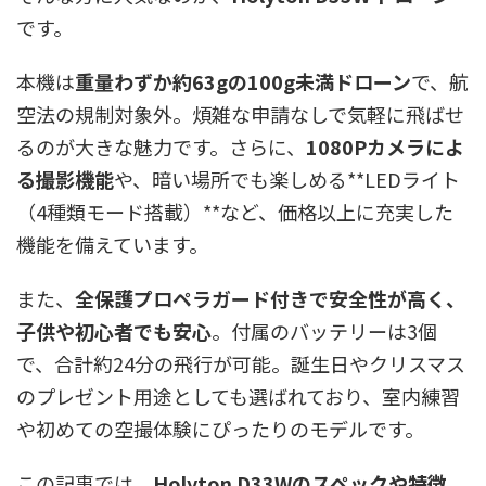
です。
本機は
重量わずか約63gの100g未満ドローン
で、航
空法の規制対象外。煩雑な申請なしで気軽に飛ばせ
るのが大きな魅力です。さらに、
1080Pカメラによ
る撮影機能
や、暗い場所でも楽しめる**LEDライト
（4種類モード搭載）**など、価格以上に充実した
機能を備えています。
また、
全保護プロペラガード付きで安全性が高く、
子供や初心者でも安心
。付属のバッテリーは3個
で、合計約24分の飛行が可能。誕生日やクリスマス
のプレゼント用途としても選ばれており、室内練習
や初めての空撮体験にぴったりのモデルです。
この記事では、
Holyton D33Wのスペックや特徴、