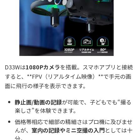
D33Wは
1080Pカメラ
を搭載。スマホアプリと接続
すると、**FPV（リアルタイム映像）**で手元の画
面に飛行の様子を表示できます。
静止画/動画の記録
が可能で、子どもでも“撮る
楽しさ”を体験できます。
価格帯相応で細部の精細さはプロ機に及びませ
んが、
室内の記録やミニ空撮の入門
としては十
分。