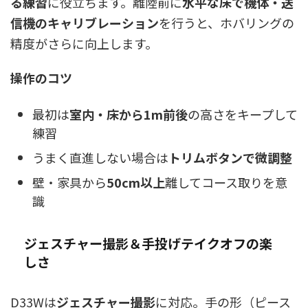
る練習
に役立ちます。離陸前に
水平な床で機体・送
信機のキャリブレーション
を行うと、ホバリングの
精度がさらに向上します。
操作のコツ
最初は
室内・床から1m前後
の高さをキープして
練習
うまく直進しない場合は
トリムボタンで微調整
壁・家具から
50cm以上
離してコース取りを意
識
ジェスチャー撮影＆手投げテイクオフの楽
しさ
D33Wは
ジェスチャー撮影
に対応。手の形（ピース