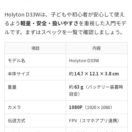
Holyton D33Wは、子どもや初心者が安心して使え
るよう
軽量・安全・扱いやすさ
を重視した入門モデ
ルです。まずはスペックを一覧で確認しましょう。
項目
内容
モデル名
Holyton D33W
本体サイズ
約
14.7 × 12.1 × 3.8 cm
重量
約
63 g
（バッテリー装着時
目安）
カメラ
1080P
（1920×1080）
伝送方式
FPV（スマホアプリ連携）