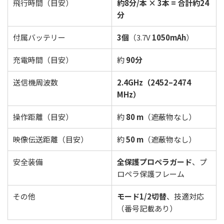
飛行時間（目安）
約8分/本 × 3本 = 合計約24
分
付属バッテリー
3個
（3.7V
1050mAh
）
充電時間（目安）
約
90分
送信機周波数
2.4GHz（2452–2474
MHz）
操作距離（目安）
約
80 m
（遮蔽物なし）
映像伝送距離（目安）
約
50 m
（遮蔽物なし）
安全装備
全保護プロペラガード
、プ
ロペラ保護フレーム
その他
モード1/2切替
、技適対応
（番号記載あり）