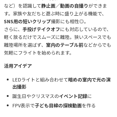
など）を認識して
静止画／動画の自撮り
ができま
す。家族や友だちと遊ぶ時に盛り上がる機能で、
SNS用の短いクリップ
撮影にも相性◎。
さらに、
手投げテイクオフ
にも対応しているので、
軽く放るだけでスムーズに離陸。狭いスペースでも
離陸場所を選ばず、
室内のテーブル前
などからでも
気軽にフライトを始められます。
活用アイデア
LEDライトと組み合わせて
暗めの室内で光の演
出撮影
誕生日やクリスマスの
イベント記録
に
FPV表示で
子ども目線の探検動画
を作る