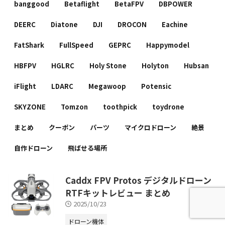
banggood
Betaflight
BetaFPV
DBPOWER
DEERC
Diatone
DJI
DROCON
Eachine
FatShark
FullSpeed
GEPRC
Happymodel
HBFPV
HGLRC
Holy Stone
Holyton
Hubsan
iFlight
LDARC
Megawoop
Potensic
SKYZONE
Tomzon
toothpick
toydrone
まとめ
クーポン
パーツ
マイクロドローン
絶景
自作ドローン
飛ばせる場所
Caddx FPV Protos デジタルドローン
RTFキットレビュー まとめ
2025/10/23
ドローン機体