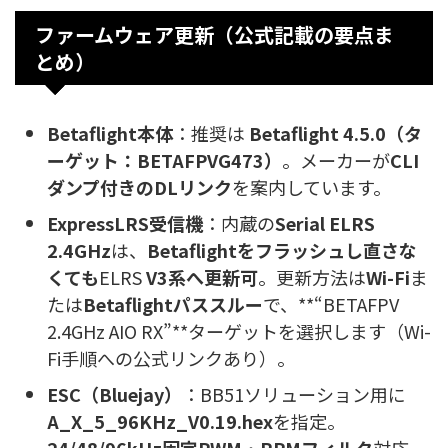
ファームウェア更新（公式記載の要点ま
とめ）
Betaflight本体
：推奨は
Betaflight 4.5.0（タ
ーゲット：BETAFPVG473）
。メーカーが
CLI
ダンプ付きのDLリンク
を案内しています。
ExpressLRS受信機
：内蔵の
Serial ELRS
2.4GHz
は、
Betaflightをフラッシュし直さな
くても
ELRS
V3系へ更新可
。更新方法は
Wi-Fi
ま
たは
Betaflightパススルー
で、**“BETAFPV
2.4GHz AIO RX”**ターゲットを選択します（Wi-
Fi手順への公式リンクあり）。
ESC（Bluejay）
：BB51ソリューション用に
A_X_5_96KHz_V0.19.hex
を指定。
24/48/96kHz固定PWM
・
RPMフィルタ
対応。