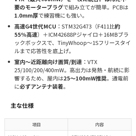
要のモータープラグ
で組み立てが簡単。PCBは
1.0mm厚
で練習機にも強い。
高速G4世代MCU
：STM32G473（F411比
約
55%高速
）＋ICM42688Pジャイロ＋16MBブラ
ックボックスで、TinyWhoop～1Sフリースタイ
ルまで応答性を底上げ。
室内～近距離向け画質/到達
：VTX
25/100/200/400mW。高出力は発熱・航続に影
響するため、屋内は
25～100mW推奨
。通電前
に
必ずアンテナ装着
。
主な仕様
項目
内容