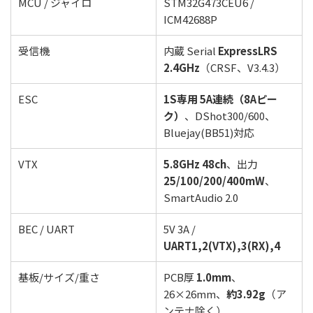
MCU / ジャイロ
STM32G473CEU6 /
ICM42688P
受信機
内蔵 Serial
ExpressLRS
2.4GHz
（CRSF、V3.4.3）
ESC
1S専用 5A連続（8Aピー
ク）
、DShot300/600、
Bluejay(BB51)対応
VTX
5.8GHz 48ch
、出力
25/100/200/400mW
、
SmartAudio 2.0
BEC / UART
5V 3A /
UART1,2(VTX),3(RX),4
基板/サイズ/重さ
PCB厚
1.0mm
、
26×26mm、
約3.92g
（ア
ンテナ除く）