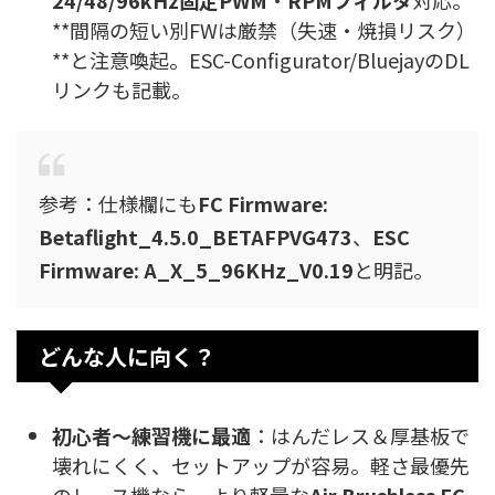
**間隔の短い別FWは厳禁（失速・焼損リスク）
**と注意喚起。ESC-Configurator/BluejayのDL
リンクも記載。
参考：仕様欄にも
FC Firmware:
Betaflight_4.5.0_BETAFPVG473
、
ESC
Firmware: A_X_5_96KHz_V0.19
と明記。
どんな人に向く？
初心者～練習機に最適
：はんだレス＆厚基板で
壊れにくく、セットアップが容易。軽さ最優先
のレース機なら、より軽量な
Air Brushless FC