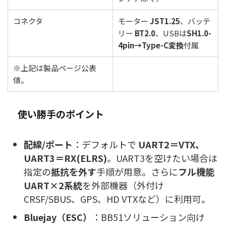
コネクタ
モーター
JST1.25
、バッテ
リー
BT2.0
、USBは
SH1.0-
4pin→Type-C変換
付属
※上記は製品ページ公表
値。
使い勝手のポイント
配線/ポート
：デフォルトで
UART2＝VTX、
UART3＝RX(ELRS)
。UART3を空けたい場合は
指定の
抵抗を外す
手順が用意。さらに
フル機能
UART×2系統
を外部機器（外付け
CRSF/SBUS、GPS、HD VTXなど）に利用可。
Bluejay（ESC）
：BB51ソリューション向け