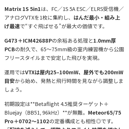
Matrix 1S 5in1
は、FC／1S 5A ESC／ELRS受信機／
アナログVTXを1枚に集約し、
はんだ最小・組み上
げ最速
で“すぐ飛ばせる”が最大の価値です。
G473＋ICM42688P
の余裕ある処理と
1.0mm厚
PCB
の耐久で、65～75mm級の室内練習機から公園
フリースタイルまで安定した飛びを実現。
運用では
VTXは屋内25–100mW、屋外でも200mW
目安
から始め、発熱と飛行時間を見ながら調整しま
しょう。
初期設定は**Betaflight 4.5推奨ターゲット＋
Bluejay（BB51, 96kHz）**が無難。
Meteor65/75
Pro＋0702～1102
の定番構成とも相性◎です。