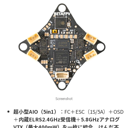
Screenshot
超小型AIO（5in1）
：FC＋ESC（1S/5A）＋OSD
＋
内蔵ELRS2.4GHz受信機
＋
5.8GHzアナログ
VTX（最大400mW）を一枚に統合。はんだ不