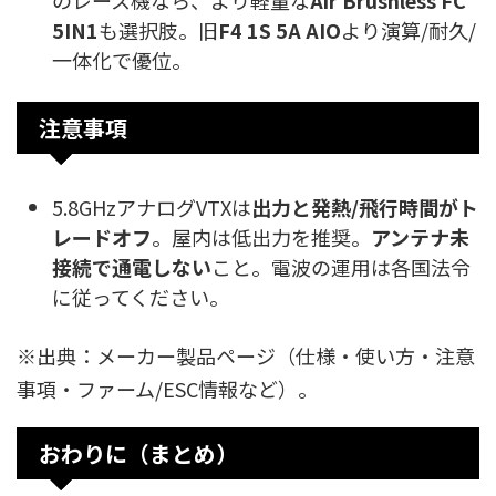
5IN1
も選択肢。旧
F4 1S 5A AIO
より演算/耐久/
一体化で優位。
注意事項
5.8GHzアナログVTXは
出力と発熱/飛行時間がト
レードオフ
。屋内は低出力を推奨。
アンテナ未
接続で通電しない
こと。電波の運用は各国法令
に従ってください。
※出典：メーカー製品ページ（仕様・使い方・注意
事項・ファーム/ESC情報など）。
おわりに（まとめ）