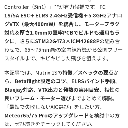
Controller（5in1）」**が有力候補です。FC＋
1S/5A ESC
＋
ELRS 2.4GHz受信機
＋
5.8GHzアナロ
グVTX（最大400mW）を統合し、モータープラグ
対応＆厚さ1.0mmの堅牢PCBでビルドも運用もラ
クに。さらにSTM32G473×ICM42688P
の組み合
わせで、65～75mm級の室内練習機から公園フリー
スタイルまで、キビキビした飛びを狙えます。
本記事では、Matrix 1Sの
特徴／スペックの要点
か
ら、
Betaflight設定のコツ
、
ELRSバインド手順
、
Bluejay対応
、
VTX出力と発熱の実用目安
、相性の
良い
フレーム・モーター選び
までまとめて解説。
「最短で失敗しないAIO選び」をしたい方、
Meteor65/75 Proのアップグレード
を検討中の方
は、ぜひ続きをチェックしてください。