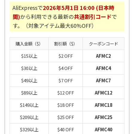
AliExpressで
2026年5月1日 16:00 (日本時
間)
から利用できる最新の
共通割引コード
で
す。（対象アイテム最大60%OFF）
購入金額（$）
割引額（$）
クーポンコード
$15以上
$2 OFF
AFMC2
$30以上
$4 OFF
AFMC4
$49以上
$7 OFF
AFMC7
$89以上
$12 OFF
AFMC12
$149以上
$18 OFF
AFMC18
$209以上
$25 OFF
AFMC25
$329以上
$40 OFF
AFMC40