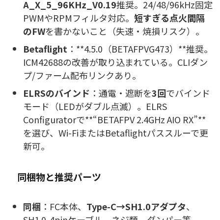
A_X_5_96KHz_V0.19
推奨。24/48/96kHz固定
PWMやRPMフィルタ対応。
短すぎる点火間隔
のFW
を書かないこと（失速・焼損リスク）。
Betaflight
：**4.5.0（BETAFPVG473）**推奨。
ICM42688の改善が取り込まれている。CLIダン
プ/ファーム配布リンクあり。
ELRSのバインド
：通電・遮断を
3回
でバインド
モード（LEDがダブル点滅）。ELRS
Configuratorで**“BETAFPV 2.4GHz AIO RX”**
を選び、Wi-FiまたはBetaflightパススルーで更
新可。
同梱物と推奨パーツ
同梱
：FC本体、
Type-C→SH1.0アダプタ
、
SH1.0-4pinケーブル、ネジ類、ダンパー等。