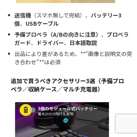
送信機
（スマホ無しで完結）、
バッテリー3
個
、
USBケーブル
予備プロペラ（A/Bの向きに注意）
、
プロペラ
ガード
、
ドライバー
、
日本語取説
出品により差があるため、**“画像と説明文の突
き合わせ”**は必須
追加で買うべきアクセサリー3選（予備プロ
ペラ／収納ケース／マルチ充電器）