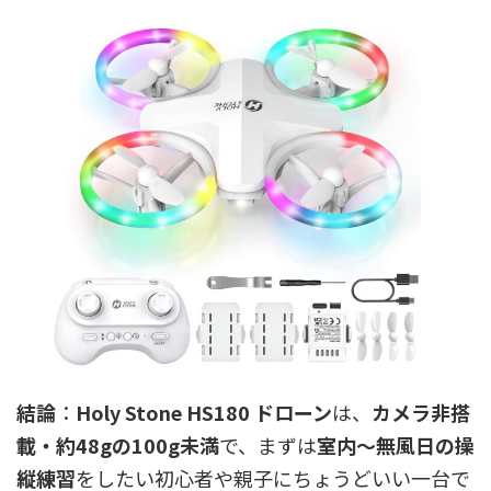
結論
：
Holy Stone HS180 ドローン
は、
カメラ非搭
載・約48gの100g未満
で、まずは
室内〜無風日の操
縦練習
をしたい初心者や親子にちょうどいい一台で