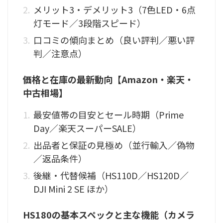
メリット3・デメリット3（7色LED・6点
灯モード／3段階スピード）
口コミの傾向まとめ（良い評判／悪い評
判／注意点）
価格と在庫の最新動向【Amazon・楽天・
中古相場】
最安値帯の目安とセール時期（Prime
Day／楽天スーパーSALE）
出品者と保証の見極め（並行輸入／偽物
／返品条件）
後継・代替候補（HS110D／HS120D／
DJI Mini 2 SE ほか）
HS180の基本スペックと主な機能（カメラ