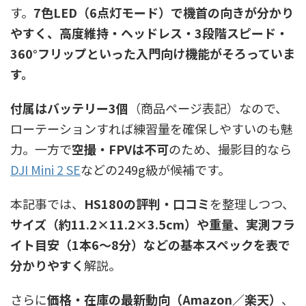
す。
7色LED（6点灯モード）で機首の向きが分かり
やすく、高度維持・ヘッドレス・3段階スピード・
360°フリップといった入門向け機能がそろっていま
す。
付属はバッテリー3個
（商品ページ表記）なので、
ローテーションすれば練習量を確保しやすいのも魅
力。一方で
空撮・FPVは不可
のため、撮影目的なら
DJI Mini 2 SE
などの249g級が候補です。
本記事では、
HS180の評判・口コミ
を整理しつつ、
サイズ（約11.2×11.2×3.5cm）や重量、実測フラ
イト目安（1本6〜8分）などの基本スペックを表で
分かりやすく
解説。
さらに
価格・在庫の最新動向（Amazon／楽天）
、