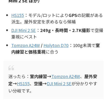
Mini 2 SE ほか）
HS155
：モデル/ロットにより
GPS
の記載がある
派生。屋外安定を求めるなら候補
DJI Mini 2 SE
：
249g・長時間・2.7K撮影
で空撮
重視にベスト
Tomzon A24W
/
Holyton D70
：100g未満で
室
内練習と価格重視
に合う
迷ったら：
室内練習→
Tomzon A24W
、
屋外安
定→
HS155
、
空撮→
DJI Mini 2 SE
が分かりやす
い分岐です。