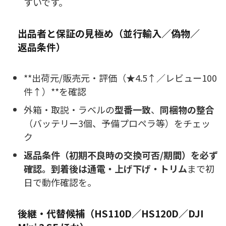
すいです。
出品者と保証の見極め（並行輸入／偽物／
返品条件）
**出荷元/販売元・評価（★4.5↑／レビュー100
件↑）**を確認
外箱・取説・ラベルの
型番一致
、
同梱物の整合
（バッテリー3個、予備プロペラ等）をチェッ
ク
返品条件（初期不良時の交換可否/期間）を必ず
確認。到着後は通電・上げ下げ・トリム
まで初
日で動作確認を。
後継・代替候補（HS110D／HS120D／DJI