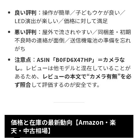
良い評判
：操作が簡単／子どもウケが良い／
LED演出が楽しい／価格に対して満足
悪い評判
：屋外で流されやすい／同梱差・初期
不良時の連絡が面倒／送信機電池の準備を忘れ
がち
注意点
：
ASIN「B0FD6X47HP」＝カメラな
し
。レビューは他モデルと混在していることが
あるため、
レビューの本文で“カメラ有無”を必
ず照合
して評価するのが安全です。
価格と在庫の最新動向【Amazon・楽
天・中古相場】