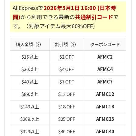
AliExpressで
2026年5月1日 16:00 (日本時
間)
から利用できる最新の
共通割引コード
で
す。（対象アイテム最大60%OFF）
購入金額（$）
割引額（$）
クーポンコード
$15以上
$2 OFF
AFMC2
$30以上
$4 OFF
AFMC4
$49以上
$7 OFF
AFMC7
$89以上
$12 OFF
AFMC12
$149以上
$18 OFF
AFMC18
$209以上
$25 OFF
AFMC25
$329以上
$40 OFF
AFMC40