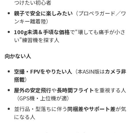
つけたい初心者
親子で安全に楽しみたい
（プロペラガード／ワ
ンキー離着陸）
100g未満＆手頃な価格
で“壊しても痛手が小さ
い”練習機を探す人
向かない人
空撮・FPVをやりたい人
（本ASIN版は
カメラ非
搭載
）
屋外の安定飛行
や
長時間フライト
を重視する人
（GPS機・上位機が適）
並行品・型落ちに伴う
同梱差やサポート差
が気
になる人