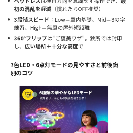
ヘッドレス
は機首方向を意識せず操作でき、
最
初の混乱を軽減
（慣れたらOFF推奨）
3段階スピード
：Low＝室内基礎、Mid＝8の字
練習、High＝無風の屋外短距離
360°フリップ
は“ご褒美ワザ”。狭所では封印
し、
広い場所＋十分な高度
で
7色LED・6点灯モードの見やすさと前後識
別のコツ