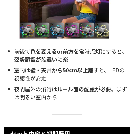
前後で
色を変えるor前方を常時点灯
にすると、
姿勢認識が段違い
に楽
室内は
壁・天井から50cm以上離す
と、LEDの
視認性が安定
夜間屋外の飛行は
ルール面の配慮が必要
。まず
は明るい室内から
セット内容と初期費用