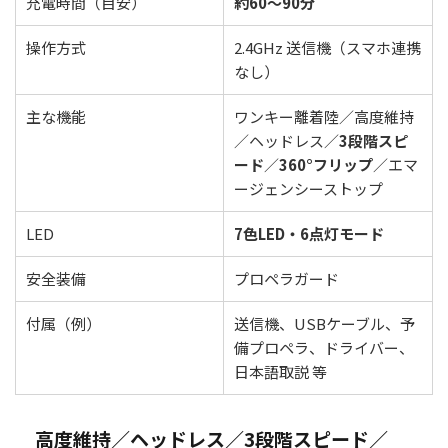
充電時間（目安）
約60〜90分
操作方式
2.4GHz 送信機（スマホ連携
なし）
主な機能
ワンキー離着陸／高度維持
／ヘッドレス／
3段階スピ
ード
／
360°フリップ
／エマ
ージェンシーストップ
LED
7色LED・6点灯モード
安全装備
プロペラガード
付属（例）
送信機、USBケーブル、予
備プロペラ、ドライバー、
日本語取説 等
高度維持／ヘッドレス／3段階スピード／