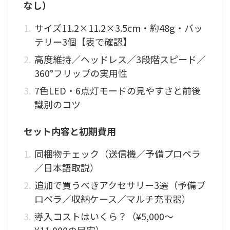
なし）
サイズ11.2×11.2×3.5cm・約48g・バッ
テリー3個【表で確認】
高度維持／ヘッドレス／3段階スピード／
360°フリップの実用性
7色LED・6点灯モードの見やすさと前後
識別のコツ
セット内容と初期費用
同梱物チェック（送信機／予備プロペラ
／日本語取説）
追加で買うべきアクセサリー3選（予備プ
ロペラ／収納ケース／マルチ充電器）
導入コストはいくら？（¥5,000〜