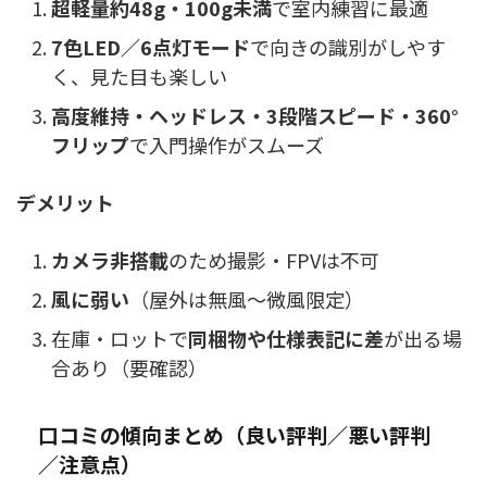
超軽量約48g・100g未満
で室内練習に最適
7色LED／6点灯モード
で向きの識別がしやす
く、見た目も楽しい
高度維持・ヘッドレス・3段階スピード・360°
フリップ
で入門操作がスムーズ
デメリット
カメラ非搭載
のため撮影・FPVは不可
風に弱い
（屋外は無風〜微風限定）
在庫・ロットで
同梱物や仕様表記に差
が出る場
合あり（要確認）
口コミの傾向まとめ（良い評判／悪い評判
／注意点）