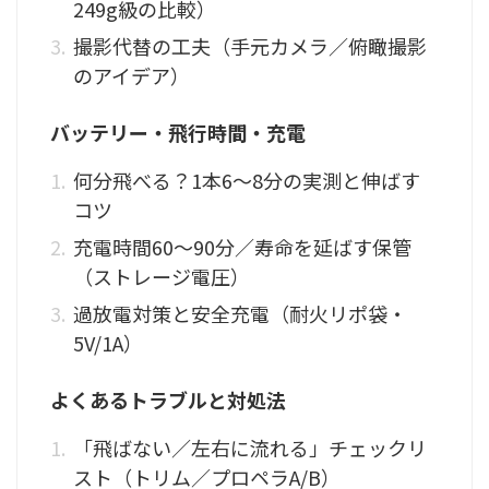
249g級の比較）
撮影代替の工夫（手元カメラ／俯瞰撮影
のアイデア）
バッテリー・飛行時間・充電
何分飛べる？1本6〜8分の実測と伸ばす
コツ
充電時間60〜90分／寿命を延ばす保管
（ストレージ電圧）
過放電対策と安全充電（耐火リポ袋・
5V/1A）
よくあるトラブルと対処法
「飛ばない／左右に流れる」チェックリ
スト（トリム／プロペラA/B）