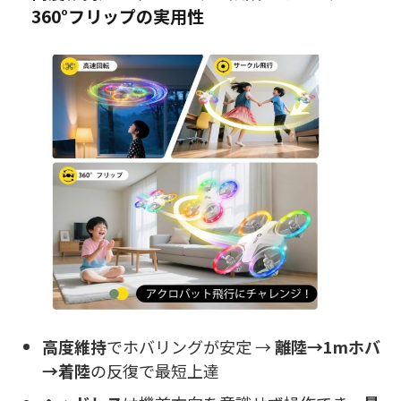
360°フリップの実用性
高度維持
でホバリングが安定 →
離陸→1mホバ
→着陸
の反復で最短上達