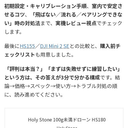
初期設定・キャリブレーション手順
、
室内で安定さ
せるコツ
、
「飛ばない／流れる／ペアリングできな
い」時の対処法
まで、
実機レビュー視点
でチェック
します。
最後に
HS155
／
DJI Mini 2 SE
との比較と、
購入前チ
ェックリスト
も用意しました。
「評判は本当？」「まずは失敗せずに練習したい」
という方は、その答えが3分で分かる構成
です。結
論→価格→スペック→使い方→トラブル対処の順
に、読み進めてください。
Holy Stone 100g未満ドローン HS180