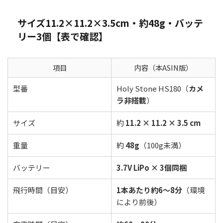
サイズ11.2×11.2×3.5cm・約48g・バッテ
リー3個【表で確認】
項目
内容（本ASIN版）
型番
Holy Stone HS180（
カメ
ラ非搭載
）
サイズ
約
11.2 × 11.2 × 3.5 cm
重量
約
48g
（100g未満）
バッテリー
3.7V LiPo × 3個同梱
飛行時間（目安）
1本あたり約6〜8分
（環境
により前後）