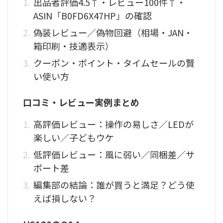
出品者評価4.5↑・レビュー100件↑・
ASIN「B0FD6X47HP」の確認
偽装レビュー／偽物回避（相場・JAN・
箱印刷・技適表示）
クーポン・ポイント・タイムセールの賢
い使い方
口コミ・レビュー実例まとめ
高評価レビュー：操作の易しさ／LEDが
楽しい／子どもウケ
低評価レビュー：風に弱い／同梱差／サ
ポート差
編集部の結論：誰が買うと満足？どう使
えば損しない？