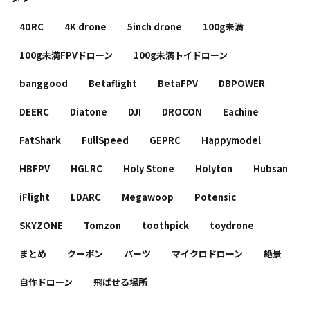
4DRC
4K drone
5inch drone
100g未満
100g未満FPVドローン
100g未満トイドローン
banggood
Betaflight
BetaFPV
DBPOWER
DEERC
Diatone
DJI
DROCON
Eachine
FatShark
FullSpeed
GEPRC
Happymodel
HBFPV
HGLRC
Holy Stone
Holyton
Hubsan
iFlight
LDARC
Megawoop
Potensic
SKYZONE
Tomzon
toothpick
toydrone
まとめ
クーポン
パーツ
マイクロドローン
絶景
自作ドローン
飛ばせる場所