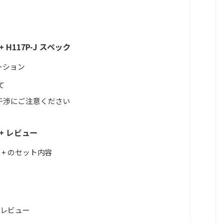
+ H117P-J スペック
ーション
て
の干渉にご注意ください
 + レビュー
O + のセット内容
イトレビュー