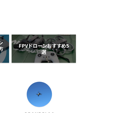
ン
FPVドローンおすすめ5
方
選