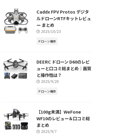
Caddx FPV Protos デジタ
ルドローンRTFキットレビュ
ー まとめ
2025/10/23
ドローン機体
DEERC ドローン D60のレビ
ューと口コミ総まとめ｜画質
と操作性は？
2025/9/20
ドローン機体
【100g未満】WeFone
WF10のレビュー＆口コミ総
まとめ
2025/9/7