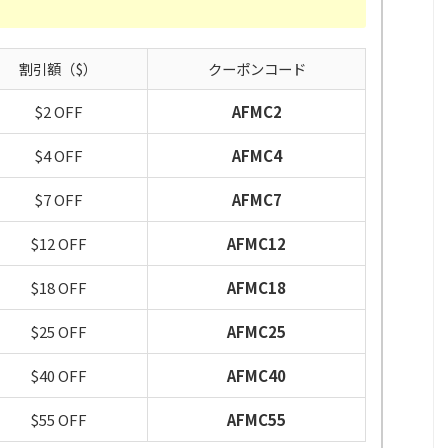
）
割引額（$）
クーポンコード
$2 OFF
AFMC2
$4 OFF
AFMC4
$7 OFF
AFMC7
$12 OFF
AFMC12
$18 OFF
AFMC18
$25 OFF
AFMC25
$40 OFF
AFMC40
$55 OFF
AFMC55