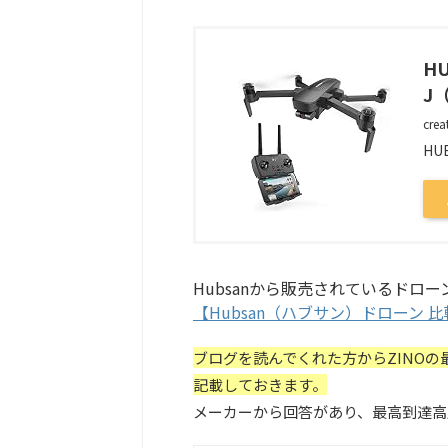
HU
J
crea
HU
Hubsanから販売されているドロ
【Hubsan（ハブサン）ドローン 
ブログを読んでくれた方からZINO
記載しておきます。
メーカーから回答があり、
最高到達高