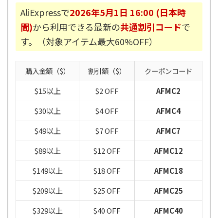
AliExpressで
2026年5月1日 16:00 (日本時
間)
から利用できる最新の
共通割引コード
で
す。（対象アイテム最大60%OFF）
購入金額（$）
割引額（$）
クーポンコード
$15以上
$2 OFF
AFMC2
$30以上
$4 OFF
AFMC4
$49以上
$7 OFF
AFMC7
$89以上
$12 OFF
AFMC12
$149以上
$18 OFF
AFMC18
$209以上
$25 OFF
AFMC25
$329以上
$40 OFF
AFMC40