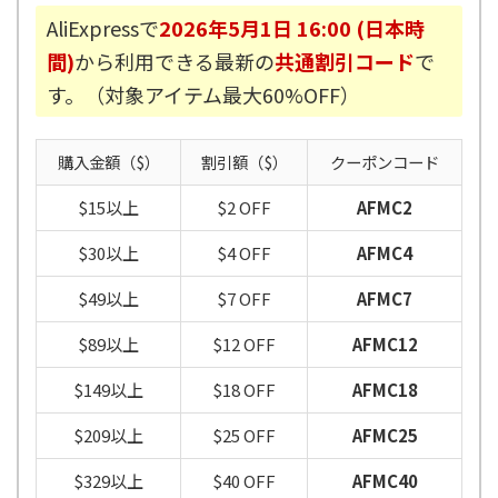
AliExpressで
2026年5月1日 16:00 (日本時
間)
から利用できる最新の
共通割引コード
で
す。（対象アイテム最大60%OFF）
購入金額（$）
割引額（$）
クーポンコード
$15以上
$2 OFF
AFMC2
$30以上
$4 OFF
AFMC4
$49以上
$7 OFF
AFMC7
$89以上
$12 OFF
AFMC12
$149以上
$18 OFF
AFMC18
$209以上
$25 OFF
AFMC25
$329以上
$40 OFF
AFMC40