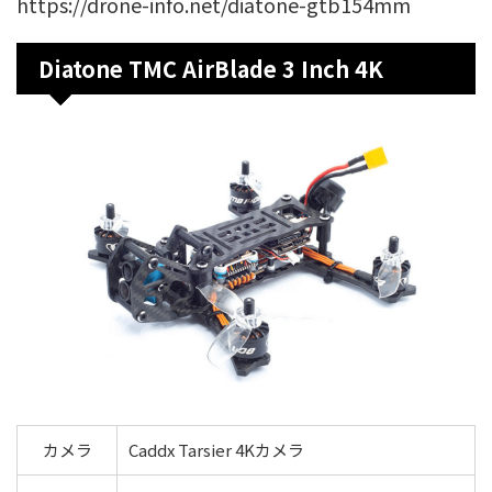
https://drone-info.net/diatone-gtb154mm
Diatone TMC AirBlade 3 Inch 4K
カメラ
Caddx Tarsier 4Kカメラ