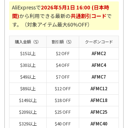
AliExpressで
2026年5月1日 16:00 (日本時
間)
から利用できる最新の
共通割引コード
で
す。（対象アイテム最大60%OFF）
購入金額（$）
割引額（$）
クーポンコード
$15以上
$2 OFF
AFMC2
$30以上
$4 OFF
AFMC4
$49以上
$7 OFF
AFMC7
$89以上
$12 OFF
AFMC12
$149以上
$18 OFF
AFMC18
$209以上
$25 OFF
AFMC25
$329以上
$40 OFF
AFMC40