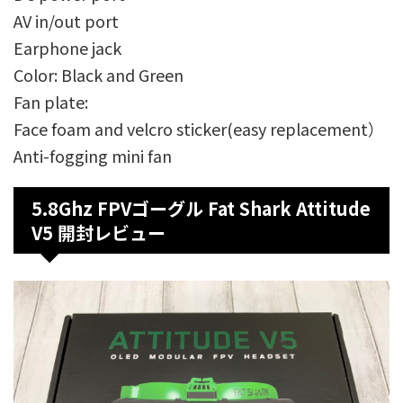
AV in/out port
Earphone jack
Color: Black and Green
Fan plate:
Face foam and velcro sticker(easy replacement）
Anti-fogging mini fan
5.8Ghz FPVゴーグル Fat Shark Attitude
V5 開封レビュー