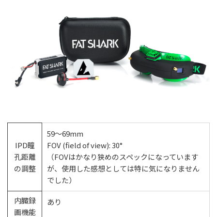
59〜69mm
IPD瞳
FOV (field of view): 30°
孔距離
（FOVはかなり狭めのスペックになっています
の調整
が、使用した感想としては特に気になりません
でした）
内臓録
あり
画機能